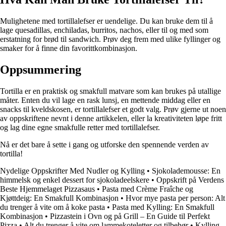
Mulighetene med tortillalefser er uendelige. Du kan bruke dem til å
lage quesadillas, enchiladas, burritos, nachos, eller til og med som
erstatning for brød til sandwich. Prøv deg frem med ulike fyllinger og
smaker for å finne din favorittkombinasjon.
Oppsummering
Tortilla er en praktisk og smakfull matvare som kan brukes på utallige
måter. Enten du vil lage en rask lunsj, en mettende middag eller en
snacks til kveldskosen, er tortillalefser et godt valg. Prøv gjerne ut noen
av oppskriftene nevnt i denne artikkelen, eller la kreativiteten løpe fritt
og lag dine egne smakfulle retter med tortillalefser.
Nå er det bare å sette i gang og utforske den spennende verden av
tortilla!
Nydelige Oppskrifter Med Nudler og Kylling
•
Sjokolademousse: En
himmelsk og enkel dessert for sjokoladeelskere
•
Oppskrift på Verdens
Beste Hjemmelaget Pizzasaus
•
Pasta med Crème Fraîche og
Kjøttdeig: En Smakfull Kombinasjon
•
Hvor mye pasta per person: Alt
du trenger å vite om å koke pasta
•
Pasta med Kylling: En Smakfull
Kombinasjon
•
Pizzastein i Ovn og på Grill – En Guide til Perfekt
Pizza
•
Alt du trenger å vite om lammekoteletter og tilbehør
•
Kylling