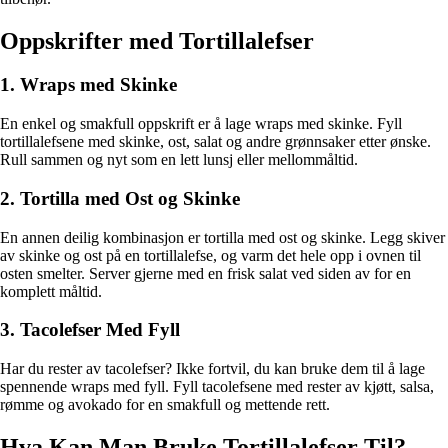
Oppskrifter med Tortillalefser
1. Wraps med Skinke
En enkel og smakfull oppskrift er å lage wraps med skinke. Fyll
tortillalefsene med skinke, ost, salat og andre grønnsaker etter ønske.
Rull sammen og nyt som en lett lunsj eller mellommåltid.
2. Tortilla med Ost og Skinke
En annen deilig kombinasjon er tortilla med ost og skinke. Legg skiver
av skinke og ost på en tortillalefse, og varm det hele opp i ovnen til
osten smelter. Server gjerne med en frisk salat ved siden av for en
komplett måltid.
3. Tacolefser Med Fyll
Har du rester av tacolefser? Ikke fortvil, du kan bruke dem til å lage
spennende wraps med fyll. Fyll tacolefsene med rester av kjøtt, salsa,
rømme og avokado for en smakfull og mettende rett.
Hva Kan Man Bruke Tortillalefser Til?