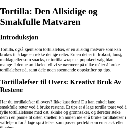
Tortilla: Den Allsidige og
Smakfulle Matvaren
Introduksjon
Tortilla, også kjent som tortillalefser, er en allsidig matvare som kan
brukes til å lage en rekke deilige retter. Enten det er til frokost, lunsj,
middag eller som snacks, er tortilla wraps et populært valg blant
mange. I denne artikkelen vil vi se nærmere på ulike måter å bruke
tortillalefser på, samt dele noen spennende oppskrifter og tips.
Tortillalefser til Overs: Kreativt Bruk Av
Restene
Har du tortillalefser til overs? Ikke kast dem! Du kan enkelt lage
smakfulle retter ved å bruke restene. Et tips er å lage tortilla toast ved å
fylle tortillalefsene med ost, skinke og grønnsaker, og deretter steke
dem i en panne til osten smelter. En annen ide er å bruke tortillalefser i
vaffeljern for å lage sprø lefser som passer perfekt som en snack eller
tilbehør.