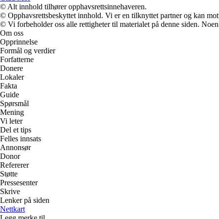
© Alt innhold tilhører opphavsrettsinnehaveren.
© Opphavsrettsbeskyttet innhold. Vi er en tilknyttet partner og kan motta
© Vi forbeholder oss alle rettigheter til materialet på denne siden. Noe
Om oss
Opprinnelse
Formål og verdier
Forfatterne
Donere
Lokaler
Fakta
Guide
Spørsmål
Mening
Vi leter
Del et tips
Felles innsats
Annonsør
Donor
Refererer
Støtte
Pressesenter
Skrive
Lenker på siden
Nettkart
Legg merke til