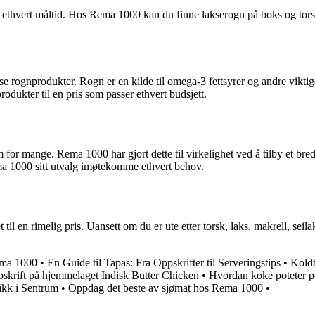
il ethvert måltid. Hos Rema 1000 kan du finne lakserogn på boks og tor
erse rognprodukter. Rogn er en kilde til omega-3 fettsyrer og andre vikt
odukter til en pris som passer ethvert budsjett.
or mange. Rema 1000 har gjort dette til virkelighet ved å tilby et bredt u
ema 1000 sitt utvalg imøtekomme ethvert behov.
til en rimelig pris. Uansett om du er ute etter torsk, laks, makrell, seil
ema 1000
•
En Guide til Tapas: Fra Oppskrifter til Serveringstips
•
Koldt
skrift på hjemmelaget Indisk Butter Chicken
•
Hvordan koke poteter p
kk i Sentrum
•
Oppdag det beste av sjømat hos Rema 1000
•