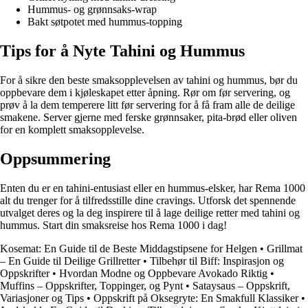
Hummus- og grønnsaks-wrap
Bakt søtpotet med hummus-topping
Tips for å Nyte Tahini og Hummus
For å sikre den beste smaksopplevelsen av tahini og hummus, bør du
oppbevare dem i kjøleskapet etter åpning. Rør om før servering, og
prøv å la dem temperere litt før servering for å få fram alle de deilige
smakene. Server gjerne med ferske grønnsaker, pita-brød eller oliven
for en komplett smaksopplevelse.
Oppsummering
Enten du er en tahini-entusiast eller en hummus-elsker, har Rema 1000
alt du trenger for å tilfredsstille dine cravings. Utforsk det spennende
utvalget deres og la deg inspirere til å lage deilige retter med tahini og
hummus. Start din smaksreise hos Rema 1000 i dag!
Kosemat: En Guide til de Beste Middagstipsene for Helgen
•
Grillmat
– En Guide til Deilige Grillretter
•
Tilbehør til Biff: Inspirasjon og
Oppskrifter
•
Hvordan Modne og Oppbevare Avokado Riktig
•
Muffins – Oppskrifter, Toppinger, og Pynt
•
Sataysaus – Oppskrift,
Variasjoner og Tips
•
Oppskrift på Oksegryte: En Smakfull Klassiker
•