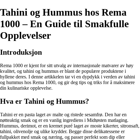
Tahini og Hummus hos Rema
1000 – En Guide til Smakfulle
Opplevelser
Introduksjon
Rema 1000 er kjent for sitt utvalg av internasjonale matvarer av høy
kvalitet, og tahini og hummus er blant de populære produktene i
hyllene deres. I denne artikkelen tar vi en dypdykk i verden av tahini
og hummus hos Rema 1000, og gir deg tips og triks for å maksimere
din kulinariske opplevelse.
Hva er Tahini og Hummus?
Tahini er en pasta laget av malte og ristede sesamfrø. Den har en
nøtteaktig smak og er en vanlig ingrediens i Midtøsten matlaging.
Hummus, derimot, er en kremet puré laget av moste kikerter, sitronsaft,
tahini, olivenolje og ulike krydder. Begge disse delikatessene er
fullpakket med smak og næring, og passer perfekt som dip eller