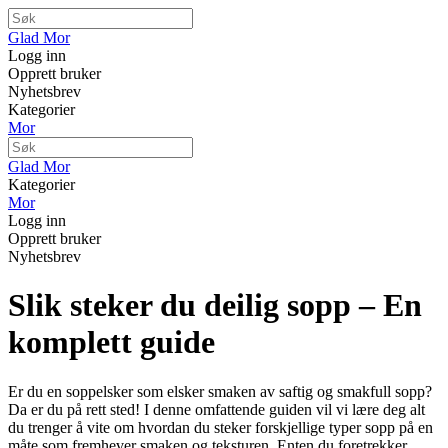
Glad Mor
Logg inn
Opprett bruker
Nyhetsbrev
Kategorier
Mor
Glad Mor
Kategorier
Mor
Logg inn
Opprett bruker
Nyhetsbrev
Slik steker du deilig sopp – En
komplett guide
Er du en soppelsker som elsker smaken av saftig og smakfull sopp?
Da er du på rett sted! I denne omfattende guiden vil vi lære deg alt
du trenger å vite om hvordan du steker forskjellige typer sopp på en
måte som fremhever smaken og teksturen. Enten du foretrekker