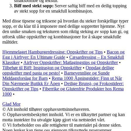
smaksbombe og tekstur.
Biff med stekt sopp:
Server saftig biff med en deilig topping
av stekt sopp for en smakfull kombinasjon.
Med disse tipsene og triksene på hvordan du steker forskjellige typer
sopp, er du klar til å imponere med deilige soppretter hjemme. Nyt
den unike smaken og teksturen som riktig steking av sopp kan gi, og
utforsk ulike oppskrifter og kombinasjoner for å skape smakfulle
måltider.
Hjemmelaget Hamburgerdressing: Oppskrifter og Tips
•
Bacon og
Egg i Airfryer: En Ultimate Guide
•
Cæsardressing – En Smakfull
Klassiker
•
Airfryer Oppskrifter: Matlagingstips og Oppskrifter
•
Tilbehør til Biff: Inspirasjon og Oppskrifter
•
Oppdag deilige
oppskrifter med pasta og pesto!
•
Barnevennlige og Sunde
Middagsforslag for Barn
•
Rema 1000 Åpningstider: Finn ut Når
Din Nærmeste Butikk Er Åpen
•
Deilige Brunsj- og Frokostideer:
Oppskrifter og Tips
•
Fiberrike og Glutenfrie Produkter hos Rema
1000
•
Glad Mor
© Alt innhold tilhører opphavsrettsinnehaveren.
© Opphavsrettsbeskyttet innhold. Vi er en tilknyttet partner og kan
motta inntekter fra utvalgte kjøp gjort via nettstedet vårt.
© Vi forbeholder oss alle rettigheter til materialet på denne siden.
Noen lenker kan tjene oss gjennom tilknyttede programmer.