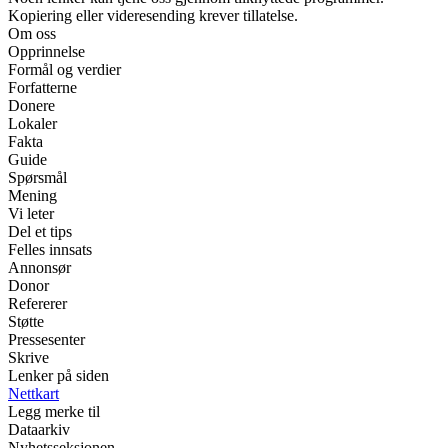
Kopiering eller videresending krever tillatelse.
Om oss
Opprinnelse
Formål og verdier
Forfatterne
Donere
Lokaler
Fakta
Guide
Spørsmål
Mening
Vi leter
Del et tips
Felles innsats
Annonsør
Donor
Refererer
Støtte
Pressesenter
Skrive
Lenker på siden
Nettkart
Legg merke til
Dataarkiv
Nyhetsseksjonen