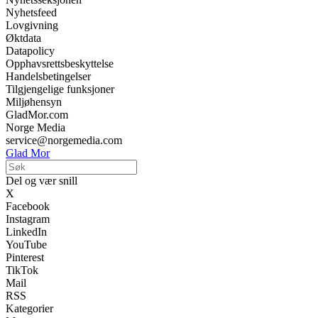
Nyhetsfeed
Lovgivning
Øktdata
Datapolicy
Opphavsrettsbeskyttelse
Handelsbetingelser
Tilgjengelige funksjoner
Miljøhensyn
GladMor.com
Norge Media
service@norgemedia.com
Glad Mor
Del og vær snill
X
Facebook
Instagram
LinkedIn
YouTube
Pinterest
TikTok
Mail
RSS
Kategorier