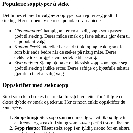
Populære sopptyper å steke
Det finnes et bredt utvalg av sopptyper som egner seg godt til
steking. Her er noen av de mest populære variantene:
Champignon:
Champignon er en allsidig sopp som passer
godt til steking. Deres milde smak og faste tekstur gjør dem til
et populært valg.
Kantareller:
Kantareller har en distinkt og nøtteaktig smak
som blir enda bedre når de stekes på riktig måte. Deres
delikate tekstur gjør dem perfekte til steking.
Sjampinjong:
Sjampinjong er en klassisk sopp som egner seg
godt til steking i ulike retter. Deres saftige og kjøttfulle tekstur
gjør dem til et allsidig valg.
Oppskrifter med stekt sopp
Stekt sopp kan brukes i en rekke forskjellige retter for å tilføre en
ekstra dybde av smak og tekstur. Her er noen enkle oppskrifter du
kan prøve:
Soppstuing:
Stek sopp sammen med løk, hvitløk og fløte til
en kremet og smakfull stuing som passer perfekt som tilbehør.
Sopp risotto:
Tilsett stekt sopp i en fyldig risotto for en ekstra