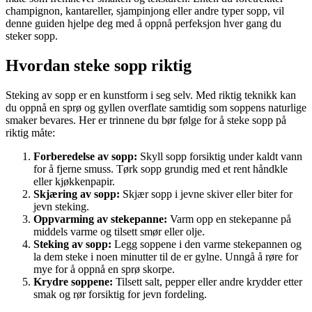
champignon, kantareller, sjampinjong eller andre typer sopp, vil
denne guiden hjelpe deg med å oppnå perfeksjon hver gang du
steker sopp.
Hvordan steke sopp riktig
Steking av sopp er en kunstform i seg selv. Med riktig teknikk kan
du oppnå en sprø og gyllen overflate samtidig som soppens naturlige
smaker bevares. Her er trinnene du bør følge for å steke sopp på
riktig måte:
Forberedelse av sopp:
Skyll sopp forsiktig under kaldt vann
for å fjerne smuss. Tørk sopp grundig med et rent håndkle
eller kjøkkenpapir.
Skjæring av sopp:
Skjær sopp i jevne skiver eller biter for
jevn steking.
Oppvarming av stekepanne:
Varm opp en stekepanne på
middels varme og tilsett smør eller olje.
Steking av sopp:
Legg soppene i den varme stekepannen og
la dem steke i noen minutter til de er gylne. Unngå å røre for
mye for å oppnå en sprø skorpe.
Krydre soppene:
Tilsett salt, pepper eller andre krydder etter
smak og rør forsiktig for jevn fordeling.