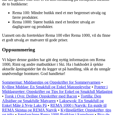
de to butikkene:
Rema 100: Mindre butikk med et mer begrenset utvalg og
færre produkter.
Rema 1000: Større butikk med et bredere utvalg av
dagligvarer og produkter.
Uansett om du foretrekker Rema 100 eller Rema 1000, vil du finne
et godt utvalg av matvarer til gode priser.
Oppsummering
Vi håper denne guiden har gitt deg nyttig informasjon om Rema
1000, Rimi og andre matbutikker i Ski. Ha i bakhodet å sjekke
aktuelle åpningstider før du legger ut på handling, slik at du unngår
unødvendige bomturer. God handletur!
Sommermat: Middagstips og Oppskrifter for Sommervarmen
•
Kylling Middag: En Smakfull og Enkel Matopplevelse
•
Poteter i
Middagsretter: Oppskrifter og Tips for Enkel og Smakfull Matlaging
•
Torsk i Ovn: Deilige Oppskrifter med Bacon
•
Tortilla: Den
Allsidige og Smakfulle Matvaren
•
Laksewok: En Smakfull og
Enkel Måte å Nyte Laks På
•
REMA 1000 i Narvik: En guide til
REMA Skistua og REMA Narvik
•
Kyllinglårfilet: Oppskrifter, tips
og triks
•
Søndagsåpne Rema 1000 Butikker i Sarpsborg
•
Pico de