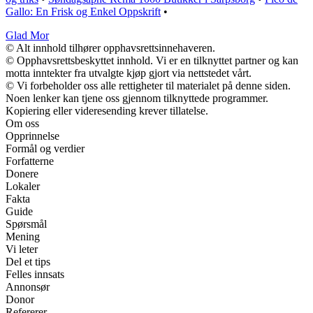
Gallo: En Frisk og Enkel Oppskrift
•
Glad Mor
© Alt innhold tilhører opphavsrettsinnehaveren.
© Opphavsrettsbeskyttet innhold. Vi er en tilknyttet partner og kan
motta inntekter fra utvalgte kjøp gjort via nettstedet vårt.
© Vi forbeholder oss alle rettigheter til materialet på denne siden.
Noen lenker kan tjene oss gjennom tilknyttede programmer.
Kopiering eller videresending krever tillatelse.
Om oss
Opprinnelse
Formål og verdier
Forfatterne
Donere
Lokaler
Fakta
Guide
Spørsmål
Mening
Vi leter
Del et tips
Felles innsats
Annonsør
Donor
Refererer