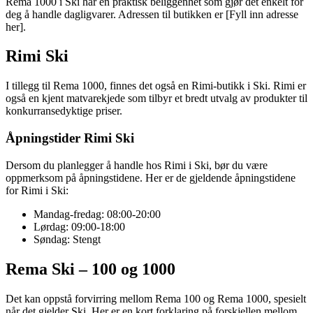
Rema 1000 i Ski har en praktisk beliggenhet som gjør det enkelt for
deg å handle dagligvarer. Adressen til butikken er [Fyll inn adresse
her].
Rimi Ski
I tillegg til Rema 1000, finnes det også en Rimi-butikk i Ski. Rimi er
også en kjent matvarekjede som tilbyr et bredt utvalg av produkter til
konkurransedyktige priser.
Åpningstider Rimi Ski
Dersom du planlegger å handle hos Rimi i Ski, bør du være
oppmerksom på åpningstidene. Her er de gjeldende åpningstidene
for Rimi i Ski:
Mandag-fredag: 08:00-20:00
Lørdag: 09:00-18:00
Søndag: Stengt
Rema Ski – 100 og 1000
Det kan oppstå forvirring mellom Rema 100 og Rema 1000, spesielt
når det gjelder Ski. Her er en kort forklaring på forskjellen mellom