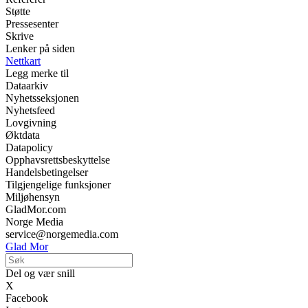
Støtte
Pressesenter
Skrive
Lenker på siden
Nettkart
Legg merke til
Dataarkiv
Nyhetsseksjonen
Nyhetsfeed
Lovgivning
Øktdata
Datapolicy
Opphavsrettsbeskyttelse
Handelsbetingelser
Tilgjengelige funksjoner
Miljøhensyn
GladMor.com
Norge Media
service@norgemedia.com
Glad Mor
Del og vær snill
X
Facebook