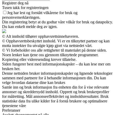
Registrer deg nå
Tusen takk for registreringen
Jeg har lest og forstått vilkårene for bruk og
personvernerklæringen.
Din registrering betyr at du godtar våre vilkår for bruk og datapolicy.
Du kan enkelt melde deg av igjen.
© Alt innhold tilhører opphavsrettsinnehaveren.
© Opphavsrettsbeskyttet innhold. Vi er en tilknyttet partner og kan
motta inntekter fra utvalgte kjøp gjort via nettstedet vårt.
© Vi forbeholder oss alle rettigheter til materialet på denne siden.
Noen lenker kan tjene oss gjennom tilknyttede programmer.
Kopiering eller videresending krever tillatelse.
Siden fungerer best med informasjonskapsler – du kan lese mer om
bruken her.
Denne nettsiden bruker informasjonskapsler og lignende teknologier
sammen med partnere for å behandle informasjonen din. Du kan
velge hvordan dataene dine kan brukes
Samle inn og bruk informasjon fra enheten din for å vise relevante
annonser og skreddersydd innhold. Opprett og bruk brukerprofiler
for målretting. Mål annonseeffektivitet og innholdsresultater. Bruk
statistiske data fra ulike kilder for å forstå brukere og optimalisere
tjenestene våre
Preferanser
Avslutt abonnementet på alle