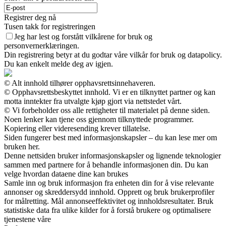
Registrer deg nå
Tusen takk for registreringen
Jeg har lest og forstått vilkårene for bruk og
personvernerklæringen.
Din registrering betyr at du godtar våre vilkår for bruk og datapolicy.
Du kan enkelt melde deg av igjen.
© Alt innhold tilhører opphavsrettsinnehaveren.
© Opphavsrettsbeskyttet innhold. Vi er en tilknyttet partner og kan
motta inntekter fra utvalgte kjøp gjort via nettstedet vårt.
© Vi forbeholder oss alle rettigheter til materialet på denne siden.
Noen lenker kan tjene oss gjennom tilknyttede programmer.
Kopiering eller videresending krever tillatelse.
Siden fungerer best med informasjonskapsler – du kan lese mer om
bruken her.
Denne nettsiden bruker informasjonskapsler og lignende teknologier
sammen med partnere for å behandle informasjonen din. Du kan
velge hvordan dataene dine kan brukes
Samle inn og bruk informasjon fra enheten din for å vise relevante
annonser og skreddersydd innhold. Opprett og bruk brukerprofiler
for målretting. Mål annonseeffektivitet og innholdsresultater. Bruk
statistiske data fra ulike kilder for å forstå brukere og optimalisere
tjenestene våre