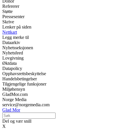
Donor
Refererer
Støtte
Pressesenter
Skrive
Lenker på siden
Nettkart
Legg merke til
Dataarkiv
Nyhetsseksjonen
Nyhetsfeed
Lovgivning
Øktdata
Datapolicy
Opphavsrettsbeskyttelse
Handelsbetingelser
Tilgjengelige funksjoner
Miljøhensyn
GladMor.com
Norge Media
service@norgemedia.com
Glad Mor
Del og vær snill
X