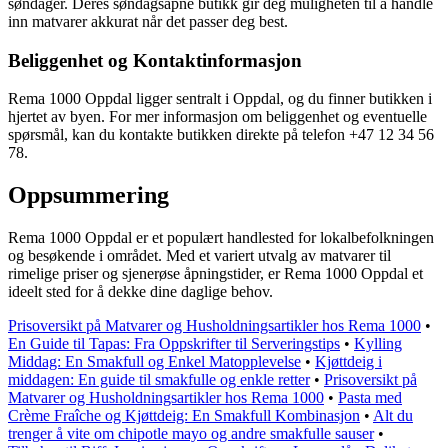
søndager. Deres søndagsåpne butikk gir deg muligheten til å handle
inn matvarer akkurat når det passer deg best.
Beliggenhet og Kontaktinformasjon
Rema 1000 Oppdal ligger sentralt i Oppdal, og du finner butikken i
hjertet av byen. For mer informasjon om beliggenhet og eventuelle
spørsmål, kan du kontakte butikken direkte på telefon +47 12 34 56
78.
Oppsummering
Rema 1000 Oppdal er et populært handlested for lokalbefolkningen
og besøkende i området. Med et variert utvalg av matvarer til
rimelige priser og sjenerøse åpningstider, er Rema 1000 Oppdal et
ideelt sted for å dekke dine daglige behov.
Prisoversikt på Matvarer og Husholdningsartikler hos Rema 1000
•
En Guide til Tapas: Fra Oppskrifter til Serveringstips
•
Kylling
Middag: En Smakfull og Enkel Matopplevelse
•
Kjøttdeig i
middagen: En guide til smakfulle og enkle retter
•
Prisoversikt på
Matvarer og Husholdningsartikler hos Rema 1000
•
Pasta med
Crème Fraîche og Kjøttdeig: En Smakfull Kombinasjon
•
Alt du
trenger å vite om chipotle mayo og andre smakfulle sauser
•