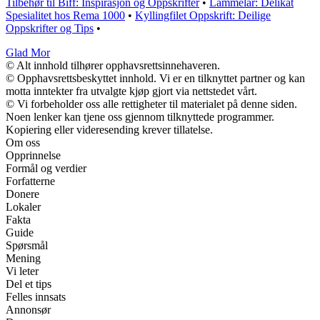
Tilbehør til Biff: Inspirasjon og Oppskrifter
•
Lammelår: Delikat
Spesialitet hos Rema 1000
•
Kyllingfilet Oppskrift: Deilige
Oppskrifter og Tips
•
Glad Mor
© Alt innhold tilhører opphavsrettsinnehaveren.
© Opphavsrettsbeskyttet innhold. Vi er en tilknyttet partner og kan
motta inntekter fra utvalgte kjøp gjort via nettstedet vårt.
© Vi forbeholder oss alle rettigheter til materialet på denne siden.
Noen lenker kan tjene oss gjennom tilknyttede programmer.
Kopiering eller videresending krever tillatelse.
Om oss
Opprinnelse
Formål og verdier
Forfatterne
Donere
Lokaler
Fakta
Guide
Spørsmål
Mening
Vi leter
Del et tips
Felles innsats
Annonsør