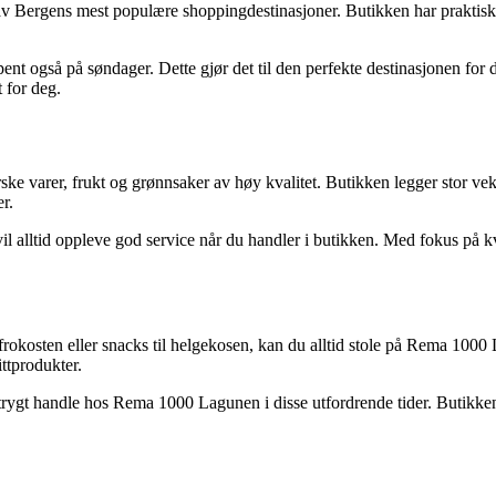
v Bergens mest populære shoppingdestinasjoner. Butikken har praktisk be
nt også på søndager. Dette gjør det til den perfekte destinasjonen for
 for deg.
 varer, frukt og grønnsaker av høy kvalitet. Butikken legger stor vekt 
r.
 alltid oppleve god service når du handler i butikken. Med fokus på kv
 frokosten eller snacks til helgekosen, kan du alltid stole på Rema 100
ttprodukter.
ygt handle hos Rema 1000 Lagunen i disse utfordrende tider. Butikken fø