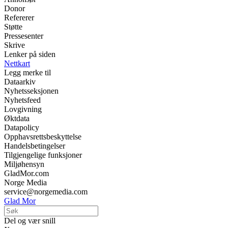
Donor
Refererer
Støtte
Pressesenter
Skrive
Lenker på siden
Nettkart
Legg merke til
Dataarkiv
Nyhetsseksjonen
Nyhetsfeed
Lovgivning
Øktdata
Datapolicy
Opphavsrettsbeskyttelse
Handelsbetingelser
Tilgjengelige funksjoner
Miljøhensyn
GladMor.com
Norge Media
service@norgemedia.com
Glad Mor
Del og vær snill