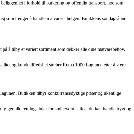
liggenhet i forhold til parkering og offentlig transport, noe som
 deg som trenger å handle matvarer i helgen. Butikkens søndagsåpne
på å tilby et variert sortiment som dekker alle dine matvarebehov.
alitet og kundetilfredshet streber Rema 1000 Lagunen etter å være
0 Lagunen. Butikken tilbyr konkurransedyktige priser og ukentlige
lger alle retningslinjer for smittevern, slik at du kan handle trygt og