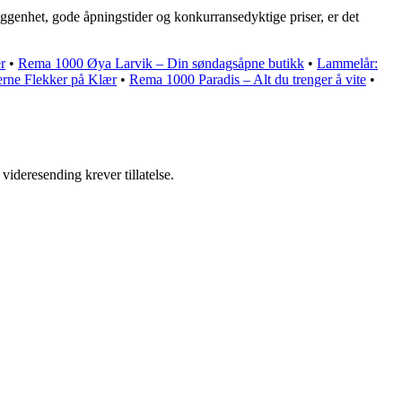
ggenhet, gode åpningstider og konkurransedyktige priser, er det
r
•
Rema 1000 Øya Larvik – Din søndagsåpne butikk
•
Lammelår:
erne Flekker på Klær
•
Rema 1000 Paradis – Alt du trenger å vite
•
videresending krever tillatelse.