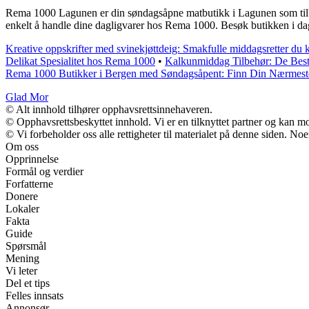
Rema 1000 Lagunen er din søndagsåpne matbutikk i Lagunen som tilbyr 
enkelt å handle dine dagligvarer hos Rema 1000. Besøk butikken i dag
Kreative oppskrifter med svinekjøttdeig: Smakfulle middagsretter du
Delikat Spesialitet hos Rema 1000
•
Kalkunmiddag Tilbehør: De Best
Rema 1000 Butikker i Bergen med Søndagsåpent: Finn Din Nærmest
Glad Mor
© Alt innhold tilhører opphavsrettsinnehaveren.
© Opphavsrettsbeskyttet innhold. Vi er en tilknyttet partner og kan mott
© Vi forbeholder oss alle rettigheter til materialet på denne siden. No
Om oss
Opprinnelse
Formål og verdier
Forfatterne
Donere
Lokaler
Fakta
Guide
Spørsmål
Mening
Vi leter
Del et tips
Felles innsats
Annonsør