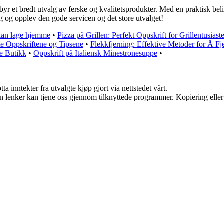
et bredt utvalg av ferske og kvalitetsprodukter. Med en praktisk beli
 og opplev den gode servicen og det store utvalget!
 kan lage hjemme
•
Pizza på Grillen: Perfekt Oppskrift for Grillentusiaste
e Oppskriftene og Tipsene
•
Flekkfjerning: Effektive Metoder for Å Fj
e Butikk
•
Oppskrift på Italiensk Minestronesuppe
•
a inntekter fra utvalgte kjøp gjort via nettstedet vårt.
en lenker kan tjene oss gjennom tilknyttede programmer. Kopiering eller 