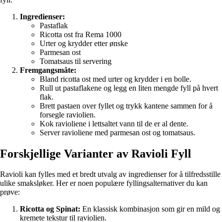
Ingredienser:
Pastaflak
Ricotta ost fra Rema 1000
Urter og krydder etter ønske
Parmesan ost
Tomatsaus til servering
Fremgangsmåte:
Bland ricotta ost med urter og krydder i en bolle.
Rull ut pastaflakene og legg en liten mengde fyll på hvert
flak.
Brett pastaen over fyllet og trykk kantene sammen for å
forsegle raviolien.
Kok ravioliene i lettsaltet vann til de er al dente.
Server ravioliene med parmesan ost og tomatsaus.
Forskjellige Varianter av Ravioli Fyll
Ravioli kan fylles med et bredt utvalg av ingredienser for å tilfredsstille
ulike smaksløker. Her er noen populære fyllingsalternativer du kan
prøve:
Ricotta og Spinat:
En klassisk kombinasjon som gir en mild og
kremete tekstur til raviolien.