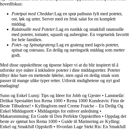
hovedfokus:
Potetpai med Cheddar:
Lag en sprø paibunn fylt med poteter,
ost, løk og urter. Server med en frisk salat for en komplett
middag.
Ratatouille med Poteter:
Lag en rustikk og smakfull ratatouille
med poteter, tomater, squash og aubergine. En vegetarisk favoritt
for hele familien.
Potet- og Spinatgrateng:
Lag en grateng med lagvis poteter,
spinat og ostesaus. En deilig og næringsrik middag som metter
godt.
Med disse oppskriftene og tipsene håper vi at du blir inspirert til å
utforske nye måter å inkludere poteter i dine middagsretter. Poteter
tilbyr ikke bare en mettende følelse, men også en deilig smak som
passer til mange ulike typer retter. Utforsk mulighetene og nyt god
matlaging!
Sunn og Enkel Lunsj: Tips og Ideer for Jobb og Gjester
•
Lammelår:
Delikat Spesialitet hos Rema 1000
•
Rema 1000 Kundeavis: Finn de
Beste Tilbudene!
•
Kyllingform med Creme Fraiche – En Deilig Og
Enkel Middagsrett
•
Middagstips for enhver anledning
•
Makaronistuing: En Guide til Den Perfekte Oppskriften
•
Oppdag det
beste av sjømat hos Rema 1000
•
Guide til Marinering av Kylling:
Enkel og Smakfull Oppskrift
•
Hvordan Lage Stekt Ris: En Smakfull