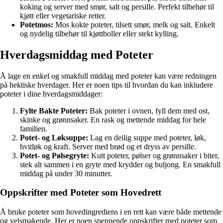
koking og server med smør, salt og persille. Perfekt tilbehør til
kjøtt eller vegetariske retter.
Potetmos:
Mos kokte poteter, tilsett smør, melk og salt. Enkelt
og nydelig tilbehør til kjøttboller eller stekt kylling.
Hverdagsmiddag med Poteter
Å lage en enkel og smakfull middag med poteter kan være redningen
på hektiske hverdager. Her er noen tips til hvordan du kan inkludere
poteter i dine hverdagsmiddager:
Fylte Bakte Poteter:
Bak poteter i ovnen, fyll dem med ost,
skinke og grønnsaker. En rask og mettende middag for hele
familien.
Potet- og Løksuppe:
Lag en deilig suppe med poteter, løk,
hvitløk og kraft. Server med brød og et dryss av persille.
Potet- og Pølsegryte:
Kutt poteter, pølser og grønnsaker i biter,
stek alt sammen i en gryte med krydder og buljong. En smakfull
middag på under 30 minutter.
Oppskrifter med Poteter som Hovedrett
Å bruke poteter som hovedingrediens i en rett kan være både mettende
og velsmakende. Her er noen spennende oppskrifter med poteter som