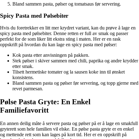
Bland sammen pasta, pølser og tomatsaus før servering.
Spicy Pasta med Pølsebiter
Hvis du foretrekker en litt mer krydret variant, kan du prøve å lage en
spicy pasta med pølsebiter. Denne retten er full av smak og passer
perfekt for de som liker litt ekstra sting i maten. Her er en rask
oppskrift på hvordan du kan lage en spicy pasta med pølser:
Kok pasta etter anvisningen på pakken.
Stek pølser i skiver sammen med chili, paprika og andre krydder
etter smak.
Tilsett hermetiske tomater og la sausen koke inn til ønsket
konsistens.
Bland sammen pasta og pølser før servering, og topp gjerne med
revet parmesan.
Pølse Pasta Gryte: En Enkel
Familiefavoritt
En annen deilig måte å servere pasta og pølser på er å lage en smakfull
gryterett som hele familien vil elske. En pølse pasta gryte er en enkel
og mettende rett som kan lages på kort tid. Her er en oppskrift på