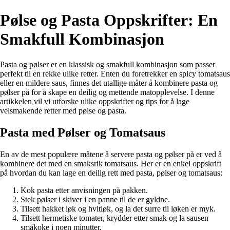
Pølse og Pasta Oppskrifter: En
Smakfull Kombinasjon
Pasta og pølser er en klassisk og smakfull kombinasjon som passer
perfekt til en rekke ulike retter. Enten du foretrekker en spicy tomatsaus
eller en mildere saus, finnes det utallige måter å kombinere pasta og
pølser på for å skape en deilig og mettende matopplevelse. I denne
artikkelen vil vi utforske ulike oppskrifter og tips for å lage
velsmakende retter med pølse og pasta.
Pasta med Pølser og Tomatsaus
En av de mest populære måtene å servere pasta og pølser på er ved å
kombinere det med en smaksrik tomatsaus. Her er en enkel oppskrift
på hvordan du kan lage en deilig rett med pasta, pølser og tomatsaus:
Kok pasta etter anvisningen på pakken.
Stek pølser i skiver i en panne til de er gyldne.
Tilsett hakket løk og hvitløk, og la det surre til løken er myk.
Tilsett hermetiske tomater, krydder etter smak og la sausen
småkoke i noen minutter.