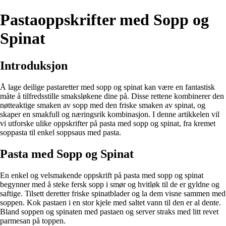
Pastaoppskrifter med Sopp og
Spinat
Introduksjon
Å lage deilige pastaretter med sopp og spinat kan være en fantastisk
måte å tilfredsstille smaksløkene dine på. Disse rettene kombinerer den
nøtteaktige smaken av sopp med den friske smaken av spinat, og
skaper en smakfull og næringsrik kombinasjon. I denne artikkelen vil
vi utforske ulike oppskrifter på pasta med sopp og spinat, fra kremet
soppasta til enkel soppsaus med pasta.
Pasta med Sopp og Spinat
En enkel og velsmakende oppskrift på pasta med sopp og spinat
begynner med å steke fersk sopp i smør og hvitløk til de er gyldne og
saftige. Tilsett deretter friske spinatblader og la dem visne sammen med
soppen. Kok pastaen i en stor kjele med saltet vann til den er al dente.
Bland soppen og spinaten med pastaen og server straks med litt revet
parmesan på toppen.