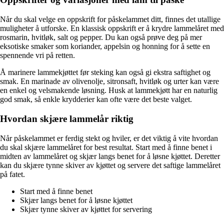
Når du skal velge en oppskrift for påskelammet ditt, finnes det utallige
muligheter å utforske. En klassisk oppskrift er å krydre lammelåret med
rosmarin, hvitløk, salt og pepper. Du kan også prøve deg på mer
eksotiske smaker som koriander, appelsin og honning for å sette en
spennende vri på retten.
Å marinere lammekjøttet før steking kan også gi ekstra saftighet og
smak. En marinade av olivenolje, sitronsaft, hvitløk og urter kan være
en enkel og velsmakende løsning. Husk at lammekjøtt har en naturlig
god smak, så enkle krydderier kan ofte være det beste valget.
Hvordan skjære lammelår riktig
Når påskelammet er ferdig stekt og hviler, er det viktig å vite hvordan
du skal skjære lammelåret for best resultat. Start med å finne benet i
midten av lammelåret og skjær langs benet for å løsne kjøttet. Deretter
kan du skjære tynne skiver av kjøttet og servere det saftige lammelåret
på fatet.
Start med å finne benet
Skjær langs benet for å løsne kjøttet
Skjær tynne skiver av kjøttet for servering