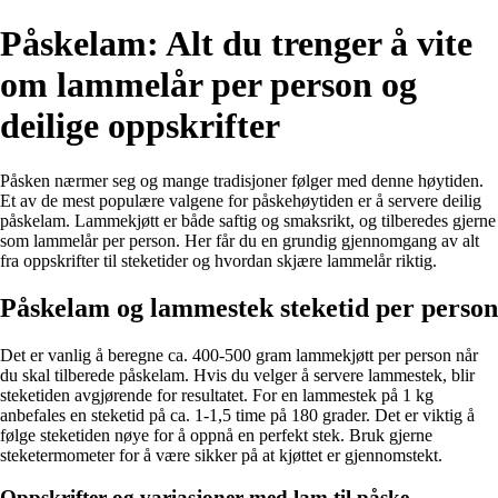
Påskelam: Alt du trenger å vite
om lammelår per person og
deilige oppskrifter
Påsken nærmer seg og mange tradisjoner følger med denne høytiden.
Et av de mest populære valgene for påskehøytiden er å servere deilig
påskelam. Lammekjøtt er både saftig og smaksrikt, og tilberedes gjerne
som lammelår per person. Her får du en grundig gjennomgang av alt
fra oppskrifter til steketider og hvordan skjære lammelår riktig.
Påskelam og lammestek steketid per person
Det er vanlig å beregne ca. 400-500 gram lammekjøtt per person når
du skal tilberede påskelam. Hvis du velger å servere lammestek, blir
steketiden avgjørende for resultatet. For en lammestek på 1 kg
anbefales en steketid på ca. 1-1,5 time på 180 grader. Det er viktig å
følge steketiden nøye for å oppnå en perfekt stek. Bruk gjerne
steketermometer for å være sikker på at kjøttet er gjennomstekt.
Oppskrifter og variasjoner med lam til påske