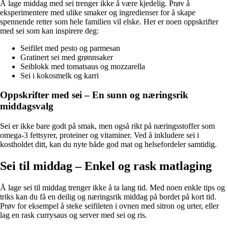
Å lage middag med sei trenger ikke å være kjedelig. Prøv å
eksperimentere med ulike smaker og ingredienser for å skape
spennende retter som hele familien vil elske. Her er noen oppskrifter
med sei som kan inspirere deg:
Seifilet med pesto og parmesan
Gratinert sei med grønnsaker
Seiblokk med tomatsaus og mozzarella
Sei i kokosmelk og karri
Oppskrifter med sei – En sunn og næringsrik
middagsvalg
Sei er ikke bare godt på smak, men også rikt på næringsstoffer som
omega-3 fettsyrer, proteiner og vitaminer. Ved å inkludere sei i
kostholdet ditt, kan du nyte både god mat og helsefordeler samtidig.
Sei til middag – Enkel og rask matlaging
Å lage sei til middag trenger ikke å ta lang tid. Med noen enkle tips og
triks kan du få en deilig og næringsrik middag på bordet på kort tid.
Prøv for eksempel å steke seifileten i ovnen med sitron og urter, eller
lag en rask currysaus og server med sei og ris.