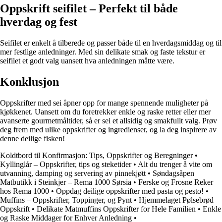
Oppskrift seifilet – Perfekt til både
hverdag og fest
Seifilet er enkelt å tilberede og passer både til en hverdagsmiddag og til
mer festlige anledninger. Med sin delikate smak og faste tekstur er
seifilet et godt valg uansett hva anledningen måtte være.
Konklusjon
Oppskrifter med sei åpner opp for mange spennende muligheter på
kjøkkenet. Uansett om du foretrekker enkle og raske retter eller mer
avanserte gourmetmåltider, så er sei et allsidig og smakfullt valg. Prøv
deg frem med ulike oppskrifter og ingredienser, og la deg inspirere av
denne deilige fisken!
Koldtbord til Konfirmasjon: Tips, Oppskrifter og Beregninger
•
Kyllinglår – Oppskrifter, tips og steketider
•
Alt du trenger å vite om
utvanning, damping og servering av pinnekjøtt
•
Søndagsåpen
Matbutikk i Steinkjer – Rema 1000 Sørsia
•
Ferske og Frosne Reker
hos Rema 1000
•
Oppdag deilige oppskrifter med pasta og pesto!
•
Muffins – Oppskrifter, Toppinger, og Pynt
•
Hjemmelaget Pølsebrød
Oppskrift
•
Delikate Matmuffins Oppskrifter for Hele Familien
•
Enkle
og Raske Middager for Enhver Anledning
•