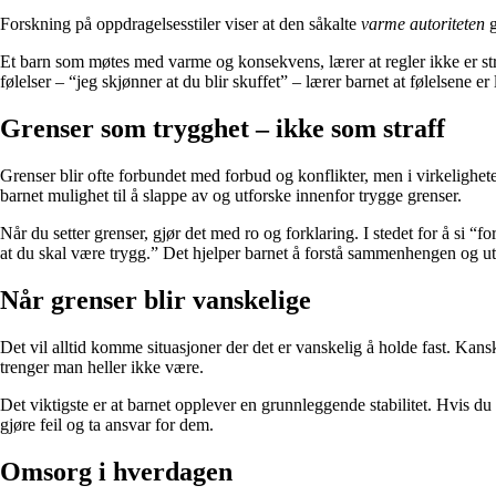
Forskning på oppdragelsesstiler viser at den såkalte
varme autoriteten
g
Et barn som møtes med varme og konsekvens, lærer at regler ikke er straf
følelser – “jeg skjønner at du blir skuffet” – lærer barnet at følelsene er l
Grenser som trygghet – ikke som straff
Grenser blir ofte forbundet med forbud og konflikter, men i virkelighete
barnet mulighet til å slappe av og utforske innenfor trygge grenser.
Når du setter grenser, gjør det med ro og forklaring. I stedet for å si “
at du skal være trygg.” Det hjelper barnet å forstå sammenhengen og u
Når grenser blir vanskelige
Det vil alltid komme situasjoner der det er vanskelig å holde fast. Kanskj
trenger man heller ikke være.
Det viktigste er at barnet opplever en grunnleggende stabilitet. Hvis du
gjøre feil og ta ansvar for dem.
Omsorg i hverdagen