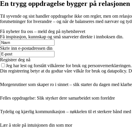
En trygg oppdragelse bygger på relasjonen
Til syvende og sist handler oppdragelse ikke om regler, men om relasjo
forutsetninger for hverandre – og når de balanseres med nærvær og tyde
Få nyheter fra oss – meld deg på nyhetsbrevet
Få inspirasjon, kunnskap og små snarveier direkte i innboksen din.
Skriv inn e-postadressen din
Registrer deg nå
Jeg har lest og forstått vilkårene for bruk og personvernerklæringen.
Din registrering betyr at du godtar våre vilkår for bruk og datapolicy. 
Morgenrutiner som skaper ro i sinnet – slik starter du dagen med klarh
Felles oppdragelse: Slik styrker dere samarbeidet som foreldre
Tydelig og kjærlig kommunikasjon – nøkkelen til et sterkere bånd med
Lær å stole på intuisjonen din som mor