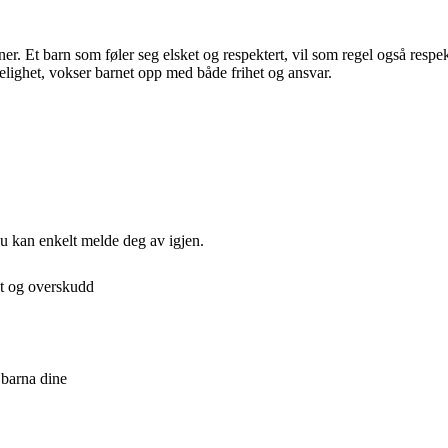
ner. Et barn som føler seg elsket og respektert, vil som regel også res
lighet, vokser barnet opp med både frihet og ansvar.
Du kan enkelt melde deg av igjen.
et og overskudd
 barna dine