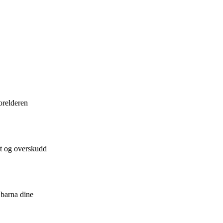
orelderen
et og overskudd
 barna dine