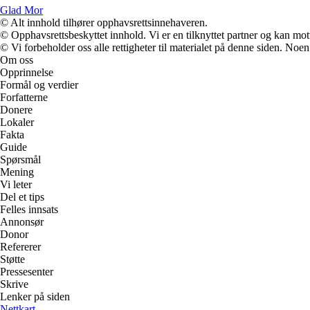
Glad Mor
© Alt innhold tilhører opphavsrettsinnehaveren.
© Opphavsrettsbeskyttet innhold. Vi er en tilknyttet partner og kan motta
© Vi forbeholder oss alle rettigheter til materialet på denne siden. Noe
Om oss
Opprinnelse
Formål og verdier
Forfatterne
Donere
Lokaler
Fakta
Guide
Spørsmål
Mening
Vi leter
Del et tips
Felles innsats
Annonsør
Donor
Refererer
Støtte
Pressesenter
Skrive
Lenker på siden
Nettkart