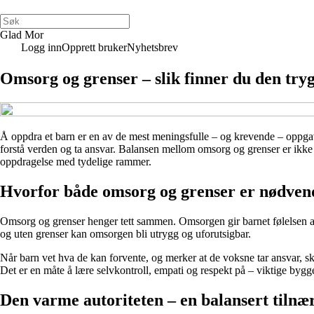
Glad Mor
Logg inn
Opprett bruker
Nyhetsbrev
Omsorg og grenser – slik finner du den try
Å oppdra et barn er en av de mest meningsfulle – og krevende – oppgav
forstå verden og ta ansvar. Balansen mellom omsorg og grenser er ikke a
oppdragelse med tydelige rammer.
Hvorfor både omsorg og grenser er nødven
Omsorg og grenser henger tett sammen. Omsorgen gir barnet følelsen av
og uten grenser kan omsorgen bli utrygg og uforutsigbar.
Når barn vet hva de kan forvente, og merker at de voksne tar ansvar,
Det er en måte å lære selvkontroll, empati og respekt på – viktige bygges
Den varme autoriteten – en balansert tiln