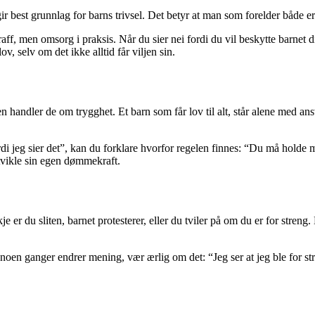
ir best grunnlag for barns trivsel. Det betyr at man som forelder både er 
f, men omsorg i praksis. Når du sier nei fordi du vil beskytte barnet di
ov, selv om det ikke alltid får viljen sin.
n handler de om trygghet. Et barn som får lov til alt, står alene med ans
fordi jeg sier det”, kan du forklare hvorfor regelen finnes: “Du må holde
tvikle sin egen dømmekraft.
e er du sliten, barnet protesterer, eller du tviler på om du er for streng
 noen ganger endrer mening, vær ærlig om det: “Jeg ser at jeg ble for str