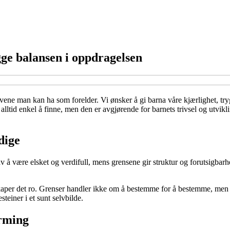
gge balansen i oppdragelsen
ene man kan ha som forelder. Vi ønsker å gi barna våre kjærlighet, try
lltid enkel å finne, men den er avgjørende for barnets trivsel og utvikl
dige
 å være elsket og verdifull, mens grensene gir struktur og forutsigbar
 skaper det ro. Grenser handler ikke om å bestemme for å bestemme, m
teiner i et sunt selvbilde.
ærming