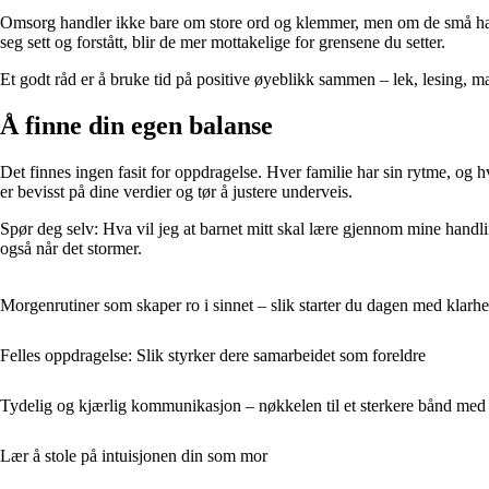
Omsorg handler ikke bare om store ord og klemmer, men om de små handling
seg sett og forstått, blir de mer mottakelige for grensene du setter.
Et godt råd er å bruke tid på positive øyeblikk sammen – lek, lesing, matl
Å finne din egen balanse
Det finnes ingen fasit for oppdragelse. Hver familie har sin rytme, og h
er bevisst på dine verdier og tør å justere underveis.
Spør deg selv: Hva vil jeg at barnet mitt skal lære gjennom mine handli
også når det stormer.
Morgenrutiner som skaper ro i sinnet – slik starter du dagen med klarh
Felles oppdragelse: Slik styrker dere samarbeidet som foreldre
Tydelig og kjærlig kommunikasjon – nøkkelen til et sterkere bånd med
Lær å stole på intuisjonen din som mor