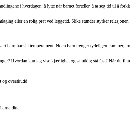
ene i hverdagen: å lytte når barnet forteller, å ta seg tid til å forklar
aging eller en rolig prat ved leggetid. Slike stunder styrker relasjonen o
vert barn har sitt temperament. Noen barn trenger tydeligere rammer, men
nger? Hvordan kan jeg vise kjærlighet og samtidig stå fast? Når du finne
et og overskudd
 barna dine