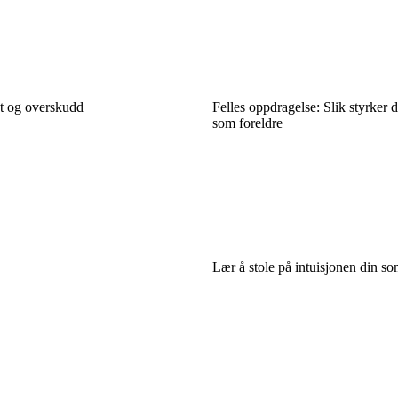
et og overskudd
Felles oppdragelse: Slik styrker 
som foreldre
Lær å stole på intuisjonen din s