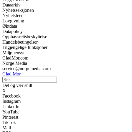
Dataarkiv
Nyhetsseksjonen
Nyhetsfeed
Lovgivning
Øktdata
Datapolicy
Opphavsrettsbeskyttelse
Handelsbetingelser
Tilgjengelige funksjoner
Miljøhensyn
GladMor.com
Norge Media
service@norgemedia.com
Glad Mor
Del og vær snill
X
Facebook
Instagram
LinkedIn
YouTube
Pinterest
TikTok
Mail