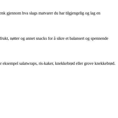
 Tenk gjennom hva slags matvarer du har tilgjengelig og lag en
rukt, nøtter og annet snacks for å sikre et balansert og spennende
for eksempel salatwraps, ris-kaker, knekkebrød eller grove knekkebrød.