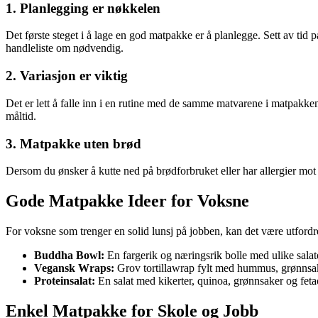
1. Planlegging er nøkkelen
Det første steget i å lage en god matpakke er å planlegge. Sett av tid
handleliste om nødvendig.
2. Variasjon er viktig
Det er lett å falle inn i en rutine med de samme matvarene i matpakken
måltid.
3. Matpakke uten brød
Dersom du ønsker å kutte ned på brødforbruket eller har allergier mot
Gode Matpakke Ideer for Voksne
For voksne som trenger en solid lunsj på jobben, kan det være utford
Buddha Bowl:
En fargerik og næringsrik bolle med ulike salate
Vegansk Wraps:
Grov tortillawrap fylt med hummus, grønnsa
Proteinsalat:
En salat med kikerter, quinoa, grønnsaker og fetao
Enkel Matpakke for Skole og Jobb