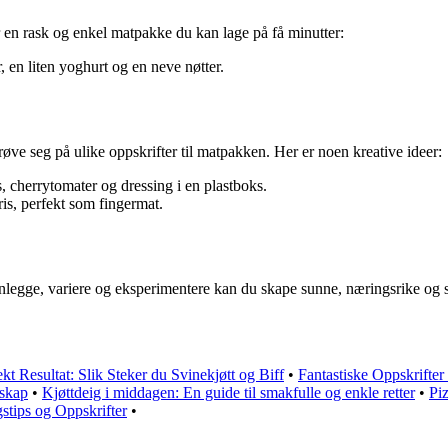
 en rask og enkel matpakke du kan lage på få minutter:
en liten yoghurt og en neve nøtter.
øve seg på ulike oppskrifter til matpakken. Her er noen kreative ideer:
s, cherrytomater og dressing i en plastboks.
is, perfekt som fingermat.
nlegge, variere og eksperimentere kan du skape sunne, næringsrike og s
kt Resultat: Slik Steker du Svinekjøtt og Biff
•
Fantastiske Oppskrifte
mskap
•
Kjøttdeig i middagen: En guide til smakfulle og enkle retter
•
Piz
gstips og Oppskrifter
•