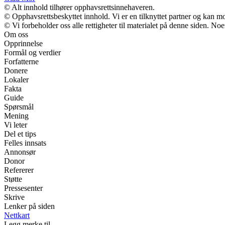
© Alt innhold tilhører opphavsrettsinnehaveren.
© Opphavsrettsbeskyttet innhold. Vi er en tilknyttet partner og kan mott
© Vi forbeholder oss alle rettigheter til materialet på denne siden. No
Om oss
Opprinnelse
Formål og verdier
Forfatterne
Donere
Lokaler
Fakta
Guide
Spørsmål
Mening
Vi leter
Del et tips
Felles innsats
Annonsør
Donor
Refererer
Støtte
Pressesenter
Skrive
Lenker på siden
Nettkart
Legg merke til