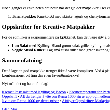
Noen ganger er enkelheten det beste når det gjelder matpakker. Her er
Turmatpakke:
Knækbrød med skinke, agurk og cherrytomater, 
Oppskrifter for Kreative Matpakker
For de som liker å eksperimentere på kjøkkenet, kan det være gøy å pr
Lun Salat med Kylling:
Bland grønn salat, grillet kylling, mai
Veggie Sushi Ruller:
Lag små sushi ruller med grønnsaker og r
Sammenfatning
Det å lage en god matpakke trenger ikke å være komplisert. Ved å pla
kombinasjoner og finn din egen favorittmatpakke!
Nyt måltidet og ha en fin dag!
Kremet Pastasalat med Kylling og Bacon
•
Kjernetemperatur for Perfe
Oppskrift
•
Alt du trenger å vite om Rema 1000 sin æ-app og medle
å vite om Rema 1000 og deres priser
•
Airfryer Oppskrifter: Matlagin
Glad Mor