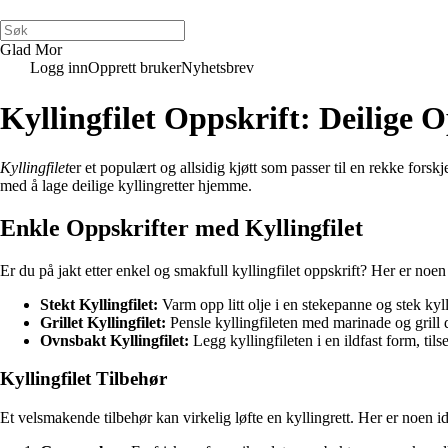
Glad Mor
Logg inn
Opprett bruker
Nyhetsbrev
Kyllingfilet Oppskrift: Deilige O
Kyllingfilet
er et populært og allsidig kjøtt som passer til en rekke forskje
med å lage deilige kyllingretter hjemme.
Enkle Oppskrifter med Kyllingfilet
Er du på jakt etter enkel og smakfull kyllingfilet oppskrift? Her er noen 
Stekt Kyllingfilet:
Varm opp litt olje i en stekepanne og stek kyl
Grillet Kyllingfilet:
Pensle kyllingfileten med marinade og grill d
Ovnsbakt Kyllingfilet:
Legg kyllingfileten i en ildfast form, til
Kyllingfilet Tilbehør
Et velsmakende tilbehør kan virkelig løfte en kyllingrett. Her er noen i