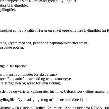
ler dampede grønnsaker passer godt til kyllingfilet.
hør til kyllingfilet.
llingfilet.
yllingfilet av høy kvalitet. Her er en enkel oppskrift med kyllingfilet fr
ekt og krydre med salt, pepper og paprikapulver etter smak.
nsbakte poteter.
ølge disse tipsene:
aft i minst 30 minutter for ekstra smak.
 tørr. Følg anbefalt steketid og temperatur nøye.
re saftigheten og sørge for jevn steking.
 deilige og varierte kyllingretter hjemme. Utforsk forskjellige smaker o
d kyllingfilet. Nyt matlagingen og måltidene med dine kjære!
rillmat – En Guide til Deilige Grillretter
•
Åpningstider for REMA 1000