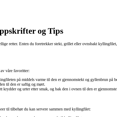
ppskrifter og Tips
llige retter. Enten du foretrekker stekt, grillet eller ovnsbakt kyllingfile
av våre favoritter:
lingfileten på middels varme til den er gjennomstekt og gyllenbrun på b
en til den er saftig og mørt.
sett krydder og urter etter smak, og bak den i ovnen til den er gjennomste
deer til tilbehør du kan servere sammen med kyllingfilet: