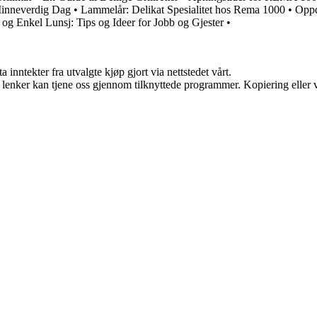
 Minneverdig Dag
•
Lammelår: Delikat Spesialitet hos Rema 1000
•
Oppd
og Enkel Lunsj: Tips og Ideer for Jobb og Gjester
•
 inntekter fra utvalgte kjøp gjort via nettstedet vårt.
n lenker kan tjene oss gjennom tilknyttede programmer. Kopiering eller v