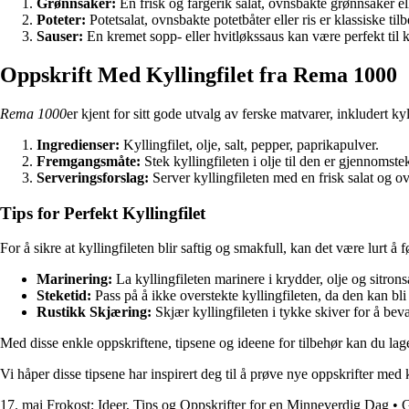
Grønnsaker:
En frisk og fargerik salat, ovnsbakte grønnsaker el
Poteter:
Potetsalat, ovnsbakte potetbåter eller ris er klassiske tilbe
Sauser:
En kremet sopp- eller hvitløkssaus kan være perfekt til ky
Oppskrift Med Kyllingfilet fra Rema 1000
Rema 1000
er kjent for sitt gode utvalg av ferske matvarer, inkludert k
Ingredienser:
Kyllingfilet, olje, salt, pepper, paprikapulver.
Fremgangsmåte:
Stek kyllingfileten i olje til den er gjennomst
Serveringsforslag:
Server kyllingfileten med en frisk salat og ov
Tips for Perfekt Kyllingfilet
For å sikre at kyllingfileten blir saftig og smakfull, kan det være lurt å f
Marinering:
La kyllingfileten marinere i krydder, olje og sitrons
Steketid:
Pass på å ikke overstekte kyllingfileten, da den kan bli
Rustikk Skjæring:
Skjær kyllingfileten i tykke skiver for å beva
Med disse enkle oppskriftene, tipsene og ideene for tilbehør kan du lage
Vi håper disse tipsene har inspirert deg til å prøve nye oppskrifter me
17. mai Frokost: Ideer, Tips og Oppskrifter for en Minneverdig Dag
•
G