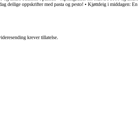
ag deilige oppskrifter med pasta og pesto!
•
Kjøttdeig i middagen: En
ideresending krever tillatelse.