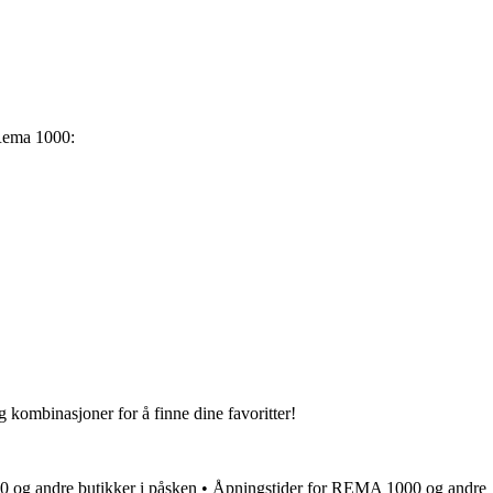
a Rema 1000:
g kombinasjoner for å finne dine favoritter!
 og andre butikker i påsken
•
Åpningstider for REMA 1000 og andre