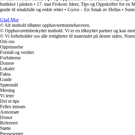
butikker i påsken
•
17. mai Frokost: Ideer, Tips og Oppskrifter for en
guide til smakfulle og enkle retter
•
Gyros – En Smak av Hellas
•
Sunn 
Glad Mor
© Alt innhold tilhører opphavsrettsinnehaveren.
© Opphavsrettsbeskyttet innhold. Vi er en tilknyttet partner og kan motta
© Vi forbeholder oss alle rettigheter til materialet på denne siden. Noe
Om oss
Opprinnelse
Formål og verdier
Forfatterne
Donere
Lokaler
Fakta
Guide
Spørsmål
Mening
Vi leter
Del et tips
Felles innsats
Annonsør
Donor
Refererer
Støtte
Pressesenter