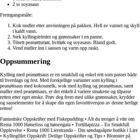
2 ss soyasaus
Fremgangsmåte:
Kok nudler etter anvisningen på pakken. Hell av vannet og skyll
i kaldt vann.
Stek kyllingstrimler og grønnsaker i en panne.
Tilsett peanøttsmør, hvitløk og soyasaus. Bland godt.
Vend nudler inn i sausen og varm opp raskt.
Oppsummering
Kylling med peanøttsaus er en smakfull og enkel rett som passer både
til hverdags og fest. Med forskjellige varianter som kylling i
peanøttsaus med kokosmelk, wok med kylling og peanøttsaus, samt
nudler med peanøttsaus, er det enkelt å variere smakene og tilpasse
retten etter eget ønske. Prøv deg frem med ulike grønnsaker, krydder
og sauselementer for å skape din egen favorittversjon av denne herlige
retten!
Fantastiske Oppskrifter med Fiskepudding
•
Alt du trenger å vite om
Rema 1000 Hønefoss og hønengata
•
Tortillapizza – En Smakfull
Opplevelse
•
Rema 1000 Lierstranda – Din søndagsåpne butikk i Lier
•
Kyllingfilet Oppskrift: Deilige Oppskrifter og Tips
•
Blomster på