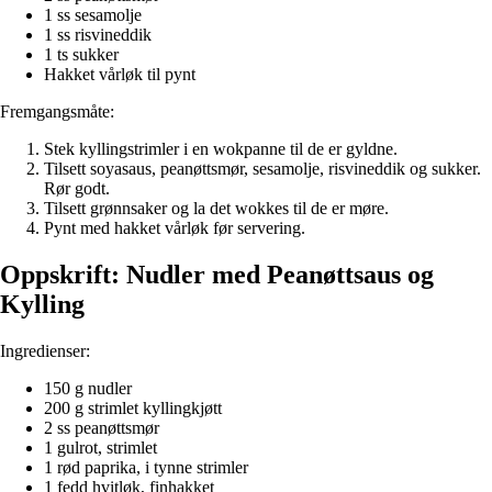
1 ss sesamolje
1 ss risvineddik
1 ts sukker
Hakket vårløk til pynt
Fremgangsmåte:
Stek kyllingstrimler i en wokpanne til de er gyldne.
Tilsett soyasaus, peanøttsmør, sesamolje, risvineddik og sukker.
Rør godt.
Tilsett grønnsaker og la det wokkes til de er møre.
Pynt med hakket vårløk før servering.
Oppskrift: Nudler med Peanøttsaus og
Kylling
Ingredienser:
150 g nudler
200 g strimlet kyllingkjøtt
2 ss peanøttsmør
1 gulrot, strimlet
1 rød paprika, i tynne strimler
1 fedd hvitløk, finhakket