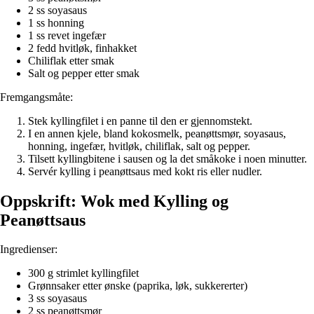
2 ss soyasaus
1 ss honning
1 ss revet ingefær
2 fedd hvitløk, finhakket
Chiliflak etter smak
Salt og pepper etter smak
Fremgangsmåte:
Stek kyllingfilet i en panne til den er gjennomstekt.
I en annen kjele, bland kokosmelk, peanøttsmør, soyasaus,
honning, ingefær, hvitløk, chiliflak, salt og pepper.
Tilsett kyllingbitene i sausen og la det småkoke i noen minutter.
Servér kylling i peanøttsaus med kokt ris eller nudler.
Oppskrift: Wok med Kylling og
Peanøttsaus
Ingredienser:
300 g strimlet kyllingfilet
Grønnsaker etter ønske (paprika, løk, sukkererter)
3 ss soyasaus
2 ss peanøttsmør