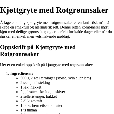
Kjøttgryte med Rotgrønnsaker
Å lage en deilig kjøttgryte med rotgrønnsaker er en fantastisk måte å
skape en smakfull og næringsrik rett. Denne retten kombinerer mørt
kjøtt med deilige grønnsaker, og er perfekt for kalde dager eller når du
ønsker en enkel, men velsmakende middag.
Oppskrift på Kjøttgryte med
Rotgrønnsaker
Her er en enkel oppskrift på kjøttgryte med rotgrønnsaker:
Ingredienser:
500 g kjøtt i terninger (storfe, svin eller lam)
2 ss olje til steking
1 løk, hakket
2 gulrøtter, skrelt og i skiver
2 selleristenger, hakket
2 dl kjøttkraft
1 boks hermetiske tomater
1 ts timian