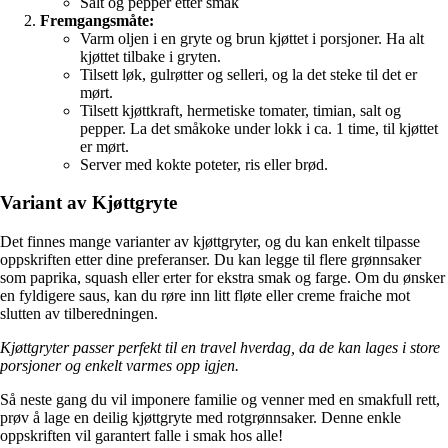
Salt og pepper etter smak
Fremgangsmåte:
Varm oljen i en gryte og brun kjøttet i porsjoner. Ha alt
kjøttet tilbake i gryten.
Tilsett løk, gulrøtter og selleri, og la det steke til det er
mørt.
Tilsett kjøttkraft, hermetiske tomater, timian, salt og
pepper. La det småkoke under lokk i ca. 1 time, til kjøttet
er mørt.
Server med kokte poteter, ris eller brød.
Variant av Kjøttgryte
Det finnes mange varianter av kjøttgryter, og du kan enkelt tilpasse
oppskriften etter dine preferanser. Du kan legge til flere grønnsaker
som paprika, squash eller erter for ekstra smak og farge. Om du ønsker
en fyldigere saus, kan du røre inn litt fløte eller creme fraiche mot
slutten av tilberedningen.
Kjøttgryter passer perfekt til en travel hverdag, da de kan lages i store
porsjoner og enkelt varmes opp igjen.
Så neste gang du vil imponere familie og venner med en smakfull rett,
prøv å lage en deilig kjøttgryte med rotgrønnsaker. Denne enkle
oppskriften vil garantert falle i smak hos alle!