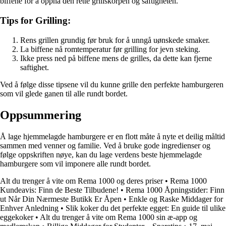
biffene for å oppnå den rette grillskorpen og saftigheten.
Tips for Grilling:
Rens grillen grundig før bruk for å unngå uønskede smaker.
La biffene nå romtemperatur før grilling for jevn steking.
Ikke press ned på biffene mens de grilles, da dette kan fjerne
saftighet.
Ved å følge disse tipsene vil du kunne grille den perfekte hamburgeren
som vil glede ganen til alle rundt bordet.
Oppsummering
Å lage hjemmelagde hamburgere er en flott måte å nyte et deilig måltid
sammen med venner og familie. Ved å bruke gode ingredienser og
følge oppskriften nøye, kan du lage verdens beste hjemmelagde
hamburgere som vil imponere alle rundt bordet.
Alt du trenger å vite om Rema 1000 og deres priser
•
Rema 1000
Kundeavis: Finn de Beste Tilbudene!
•
Rema 1000 Åpningstider: Finn
ut Når Din Nærmeste Butikk Er Åpen
•
Enkle og Raske Middager for
Enhver Anledning
•
Slik koker du det perfekte egget: En guide til ulike
eggekoker
•
Alt du trenger å vite om Rema 1000 sin æ-app og